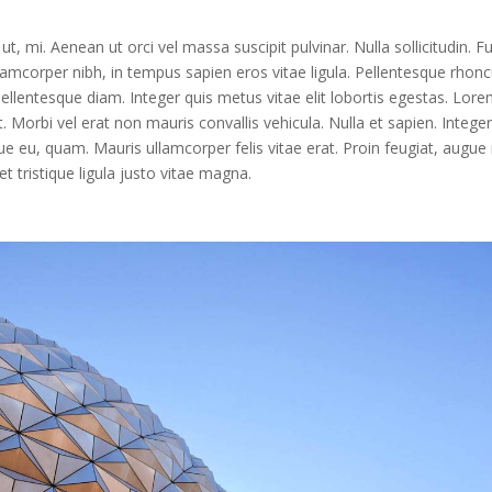
ut, mi. Aenean ut orci vel massa suscipit pulvinar. Nulla sollicitudin. F
llamcorper nibh, in tempus sapien eros vitae ligula. Pellentesque rhon
 pellentesque diam. Integer quis metus vitae elit lobortis egestas. Lor
. Morbi vel erat non mauris convallis vehicula. Nulla et sapien. Intege
ngue eu, quam. Mauris ullamcorper felis vitae erat. Proin feugiat, augue
 tristique ligula justo vitae magna.