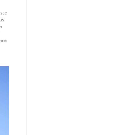
usce
cus
em
r
 non