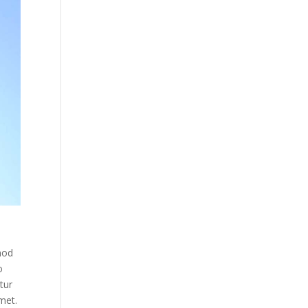
smod
o
tur
met.